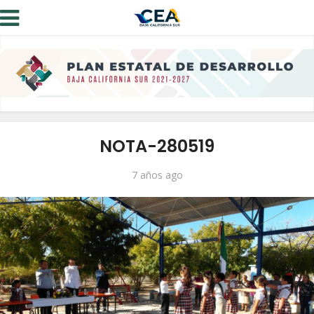
NOTA-280519
7 años ago